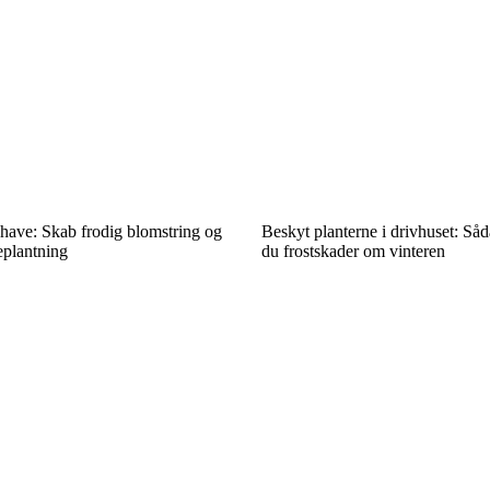
have: Skab frodig blomstring og
Beskyt planterne i drivhuset: Så
eplantning
du frostskader om vinteren