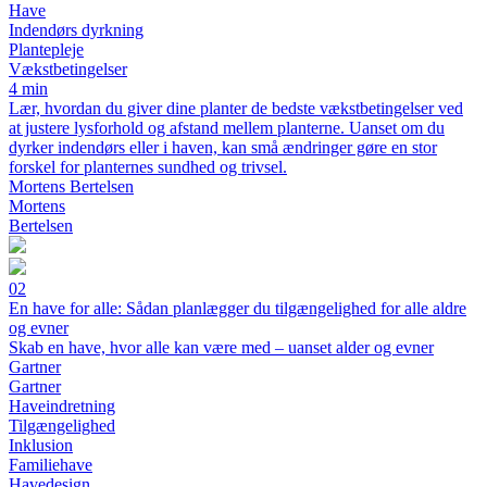
Have
Indendørs dyrkning
Plantepleje
Vækstbetingelser
4 min
Lær, hvordan du giver dine planter de bedste vækstbetingelser ved
at justere lysforhold og afstand mellem planterne. Uanset om du
dyrker indendørs eller i haven, kan små ændringer gøre en stor
forskel for planternes sundhed og trivsel.
Mortens Bertelsen
Mortens
Bertelsen
02
En have for alle: Sådan planlægger du tilgængelighed for alle aldre
og evner
Skab en have, hvor alle kan være med – uanset alder og evner
Gartner
Gartner
Haveindretning
Tilgængelighed
Inklusion
Familiehave
Havedesign