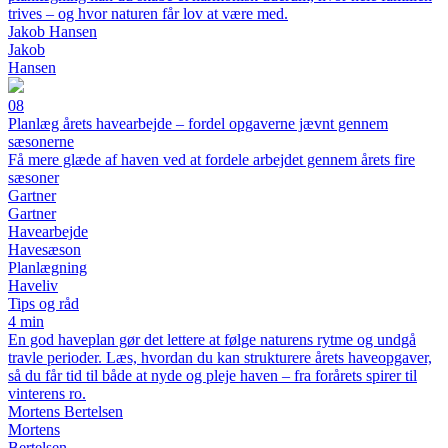
trives – og hvor naturen får lov at være med.
Jakob Hansen
Jakob
Hansen
08
Planlæg årets havearbejde – fordel opgaverne jævnt gennem
sæsonerne
Få mere glæde af haven ved at fordele arbejdet gennem årets fire
sæsoner
Gartner
Gartner
Havearbejde
Havesæson
Planlægning
Haveliv
Tips og råd
4 min
En god haveplan gør det lettere at følge naturens rytme og undgå
travle perioder. Læs, hvordan du kan strukturere årets haveopgaver,
så du får tid til både at nyde og pleje haven – fra forårets spirer til
vinterens ro.
Mortens Bertelsen
Mortens
Bertelsen