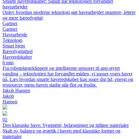
Smarte haveredskaber: Sådan har teknologien forvandlet
havearbejdet
Oplev hvordan moderne teknologi gør havearbejdet smartere, lettere
og mere bæredygtigt
Gartner
Gartner
Havearbejde
Teknologi
Smart hjem
Bæredygtighed
Haveredskaber
6 min
Fra robotplæneklippere og intelligente sensorer til app-styret
vanding – teknologien har forvandlet måden, vi passer vores haver
på. Læs hvordan smarte haveredskaber kan spare dig tid, energi og
ressourcer, mens haven stadig står flot og frodig.
Jakob Hansen
Jakob
Hansen
02
Den klassiske have: Symmetri, belægninger og tidløse materialer
Skab ro, balance og æstetik i haven med klassiske former og
materialer