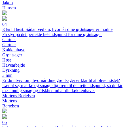
Jakob
Hansen
04
Klar til høst: Sådan ved du, hvornår dine grøntsager er modne
Få styr på det perfekte høsttidspunkt for dine grøntsager
Gartner
Gartner
Køkkenhave
Grøntsager
Høst
Havearbejde
Dyrkning
3 min
Er du i tvivl om, hvornår dine grøntsager er klar til at blive høstet?
Lær at se, mærke og smage dig frem til det rette tidspunkt, så du får
mest mulig smag og friskhed ud af din køkkenhave.
Mortens Bertelsen
Mortens
Bertelsen
05