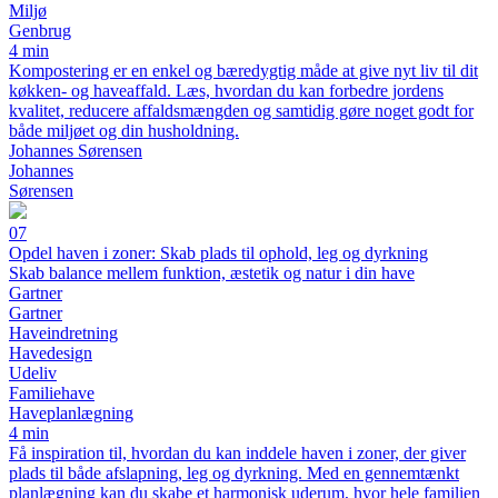
Miljø
Genbrug
4 min
Kompostering er en enkel og bæredygtig måde at give nyt liv til dit
køkken- og haveaffald. Læs, hvordan du kan forbedre jordens
kvalitet, reducere affaldsmængden og samtidig gøre noget godt for
både miljøet og din husholdning.
Johannes Sørensen
Johannes
Sørensen
07
Opdel haven i zoner: Skab plads til ophold, leg og dyrkning
Skab balance mellem funktion, æstetik og natur i din have
Gartner
Gartner
Haveindretning
Havedesign
Udeliv
Familiehave
Haveplanlægning
4 min
Få inspiration til, hvordan du kan inddele haven i zoner, der giver
plads til både afslapning, leg og dyrkning. Med en gennemtænkt
planlægning kan du skabe et harmonisk uderum, hvor hele familien