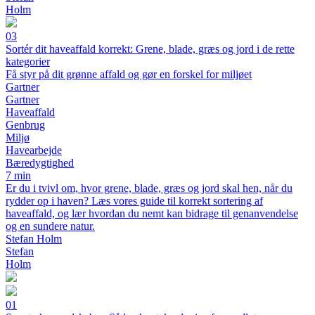
Holm
03
Sortér dit haveaffald korrekt: Grene, blade, græs og jord i de rette
kategorier
Få styr på dit grønne affald og gør en forskel for miljøet
Gartner
Gartner
Haveaffald
Genbrug
Miljø
Havearbejde
Bæredygtighed
7 min
Er du i tvivl om, hvor grene, blade, græs og jord skal hen, når du
rydder op i haven? Læs vores guide til korrekt sortering af
haveaffald, og lær hvordan du nemt kan bidrage til genanvendelse
og en sundere natur.
Stefan Holm
Stefan
Holm
01