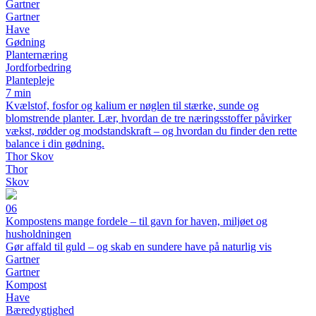
Gartner
Gartner
Have
Gødning
Planternæring
Jordforbedring
Plantepleje
7 min
Kvælstof, fosfor og kalium er nøglen til stærke, sunde og
blomstrende planter. Lær, hvordan de tre næringsstoffer påvirker
vækst, rødder og modstandskraft – og hvordan du finder den rette
balance i din gødning.
Thor Skov
Thor
Skov
06
Kompostens mange fordele – til gavn for haven, miljøet og
husholdningen
Gør affald til guld – og skab en sundere have på naturlig vis
Gartner
Gartner
Kompost
Have
Bæredygtighed