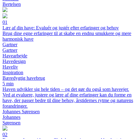
Bertelsen
01
Lær af din have: Evaluér og justér efter erfaringer og behov
Brug dine egne erfaringer til at skabe en endnu smukkere og mere
harmonisk have
Gartner
Gartner
Havearbejde
Havedesign
Haveliv
Inspiration
Bæredygtig havebrug
5 min
Haven udvikler sig hele tiden – og det gør du også som haveejer.
Ved at evaluere, justere og lære af dine erfaringer kan du forme en
have, der passer bedre til dine behov, årstidernes rytme og naturens
forandringer.
Johannes Sørensen
Johannes
Sørensen
02