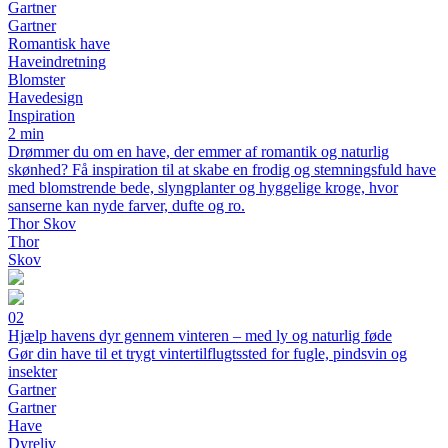
Gartner
Gartner
Romantisk have
Haveindretning
Blomster
Havedesign
Inspiration
2 min
Drømmer du om en have, der emmer af romantik og naturlig
skønhed? Få inspiration til at skabe en frodig og stemningsfuld have
med blomstrende bede, slyngplanter og hyggelige kroge, hvor
sanserne kan nyde farver, dufte og ro.
Thor Skov
Thor
Skov
02
Hjælp havens dyr gennem vinteren – med ly og naturlig føde
Gør din have til et trygt vintertilflugtssted for fugle, pindsvin og
insekter
Gartner
Gartner
Have
Dyreliv