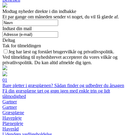
Modtag nyheder direkte i din indbakke
Et par gange om måneden sender vi noget, du vil få glæde af.
Indtast din mail
Deltag
Tak for tilmeldingen
Jeg har læst og forstået brugervilkår og privatlivspolitik.
Ved tilmelding til nyhedsbrevet accepterer du vores vilkår og
privatlivspolitik. Du kan altid afmelde dig igen.
01
Bare pletter i græsplænen? Sådan finder og udbedrer du årsagen
Få din græsplæne tæt og grøn igen med enkle trin og lidt
tålmodighed
Gartner
Gartner
Græsplæne
Havepleje
Plænepleje
Haveråd
Udendørs vedligeholdelse