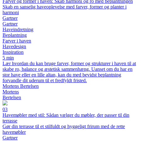
Farver og former i haven: Skab harmoni og ro med beplantningen
Skab en sanselig haveoplevelse med farver, former og planter i
harmoni
Gartner
Gartner
Haveindretning
Beplantning
Farver i haven
Havedesign
Inspiration
5 min
Lær hvordan du kan bruge farver, former og strukturer i haven til at
skabe ro, balance og æstetisk sammenhæng. Uanset om du har en
stor have eller en lille altan, kan du med bevidst beplantning
forvandle dit uderum til et fredfyldt fristed.
Mortens Bertelsen
Mortens
Bertelsen
03
Havemøbler med stil: Sådan vælger du møbler, der passer til din
terrasse
Gør din terrasse til et stilfuldt og hyggeligt frirum med de rette
havemøbler
Gartner