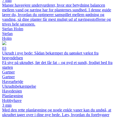
7 min
Mange haveejere undervurderer, hvor stor betydning balancen
mellem vand og næring har for planternes sundhed. I denne guide
lærer du, hvordan du optimerer samspillet mellem gødning og
vanding, så dine planter får mest muligt ud af næringsstofferne og
trives hele sæsonen.
Stefan Holm
Stefan
Holm
03
Ukrudt i nye bede: Sådan bekæmper du uønsket vækst fra
begyndelsen
Få styr på ukrudtet, før det får fat – og nyd et sundt, frodigt bed fra
starten
Gartner
Gartner
Havearbejde
Ukrudtsbekæmpelse
Havedesign
Planlægning
Hobbyhave
3 min
Med den rette planlægning og nogle enkle vaner kan du undgå, at
ukrudtet tager over i dine nye bede. Læs, hvordan du forebygger