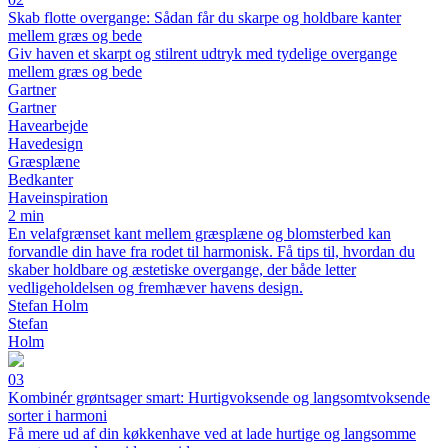
Skab flotte overgange: Sådan får du skarpe og holdbare kanter
mellem græs og bede
Giv haven et skarpt og stilrent udtryk med tydelige overgange
mellem græs og bede
Gartner
Gartner
Havearbejde
Havedesign
Græsplæne
Bedkanter
Haveinspiration
2 min
En velafgrænset kant mellem græsplæne og blomsterbed kan
forvandle din have fra rodet til harmonisk. Få tips til, hvordan du
skaber holdbare og æstetiske overgange, der både letter
vedligeholdelsen og fremhæver havens design.
Stefan Holm
Stefan
Holm
03
Kombinér grøntsager smart: Hurtigvoksende og langsomtvoksende
sorter i harmoni
Få mere ud af din køkkenhave ved at lade hurtige og langsomme