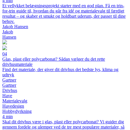
4 min
Et vellykket belægningsprojekt starter med en god plan. Få en trin-
for-trin guide til, hvordan du går fra idé og materialevalg til færdigt
resultat – og skaber et smukt og holdbart uderum, der passer til dine
behov.
Jakob Hansen
Jakob
Hansen
04
Glas, plast eller polycarbonat? Sådan vælger du det rette
drivhusmateriale
Find det materiale, der giver dit drivhus det bedste lys, klima og
udtryk
Gartner
Gartner
Drivhus
Have
Materialevalg
Havedesign
Hobbydyrkning
4 min
Skal dit drivhus være i glas, plast eller polycarbonat? Vi guider dig
gennem fordele og ulemper ved de tre mest populære materialer, så