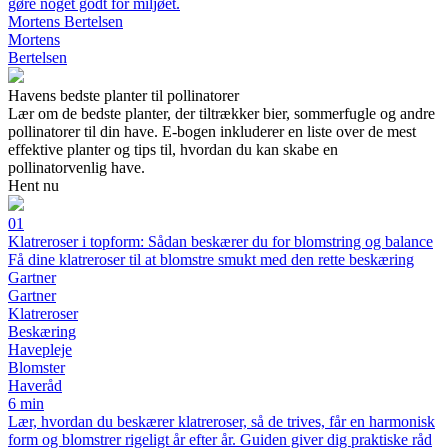
gøre noget godt for miljøet.
Mortens Bertelsen
Mortens
Bertelsen
Havens bedste planter til pollinatorer
Lær om de bedste planter, der tiltrækker bier, sommerfugle og andre
pollinatorer til din have. E-bogen inkluderer en liste over de mest
effektive planter og tips til, hvordan du kan skabe en
pollinatorvenlig have.
Hent nu
01
Klatreroser i topform: Sådan beskærer du for blomstring og balance
Få dine klatreroser til at blomstre smukt med den rette beskæring
Gartner
Gartner
Klatreroser
Beskæring
Havepleje
Blomster
Haveråd
6 min
Lær, hvordan du beskærer klatreroser, så de trives, får en harmonisk
form og blomstrer rigeligt år efter år. Guiden giver dig praktiske råd