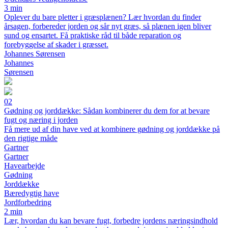
3 min
Oplever du bare pletter i græsplænen? Lær hvordan du finder
årsagen, forbereder jorden og sår nyt græs, så plænen igen bliver
sund og ensartet. Få praktiske råd til både reparation og
forebyggelse af skader i græsset.
Johannes Sørensen
Johannes
Sørensen
02
Gødning og jorddække: Sådan kombinerer du dem for at bevare
fugt og næring i jorden
Få mere ud af din have ved at kombinere gødning og jorddække på
den rigtige måde
Gartner
Gartner
Havearbejde
Gødning
Jorddække
Bæredygtig have
Jordforbedring
2 min
Lær, hvordan du kan bevare fugt, forbedre jordens næringsindhold