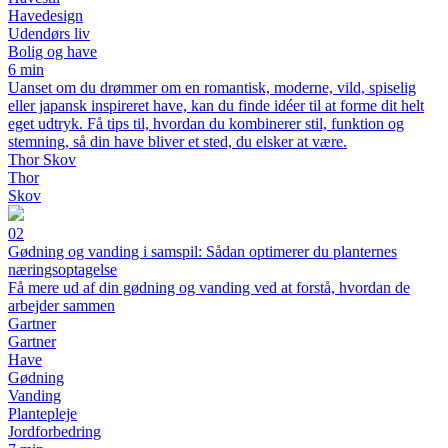
Havedesign
Udendørs liv
Bolig og have
6 min
Uanset om du drømmer om en romantisk, moderne, vild, spiselig
eller japansk inspireret have, kan du finde idéer til at forme dit helt
eget udtryk. Få tips til, hvordan du kombinerer stil, funktion og
stemning, så din have bliver et sted, du elsker at være.
Thor Skov
Thor
Skov
02
Gødning og vanding i samspil: Sådan optimerer du planternes
næringsoptagelse
Få mere ud af din gødning og vanding ved at forstå, hvordan de
arbejder sammen
Gartner
Gartner
Have
Gødning
Vanding
Plantepleje
Jordforbedring