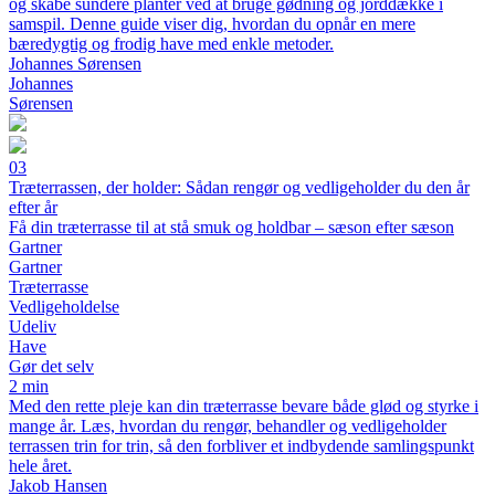
og skabe sundere planter ved at bruge gødning og jorddække i
samspil. Denne guide viser dig, hvordan du opnår en mere
bæredygtig og frodig have med enkle metoder.
Johannes Sørensen
Johannes
Sørensen
03
Træterrassen, der holder: Sådan rengør og vedligeholder du den år
efter år
Få din træterrasse til at stå smuk og holdbar – sæson efter sæson
Gartner
Gartner
Træterrasse
Vedligeholdelse
Udeliv
Have
Gør det selv
2 min
Med den rette pleje kan din træterrasse bevare både glød og styrke i
mange år. Læs, hvordan du rengør, behandler og vedligeholder
terrassen trin for trin, så den forbliver et indbydende samlingspunkt
hele året.
Jakob Hansen