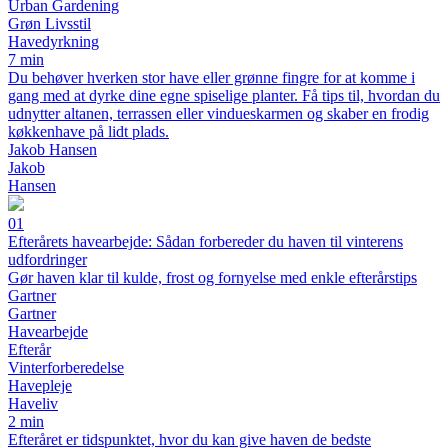
Urban Gardening
Grøn Livsstil
Havedyrkning
7 min
Du behøver hverken stor have eller grønne fingre for at komme i
gang med at dyrke dine egne spiselige planter. Få tips til, hvordan du
udnytter altanen, terrassen eller vindueskarmen og skaber en frodig
køkkenhave på lidt plads.
Jakob Hansen
Jakob
Hansen
01
Efterårets havearbejde: Sådan forbereder du haven til vinterens
udfordringer
Gør haven klar til kulde, frost og fornyelse med enkle efterårstips
Gartner
Gartner
Havearbejde
Efterår
Vinterforberedelse
Havepleje
Haveliv
2 min
Efteråret er tidspunktet, hvor du kan give haven de bedste