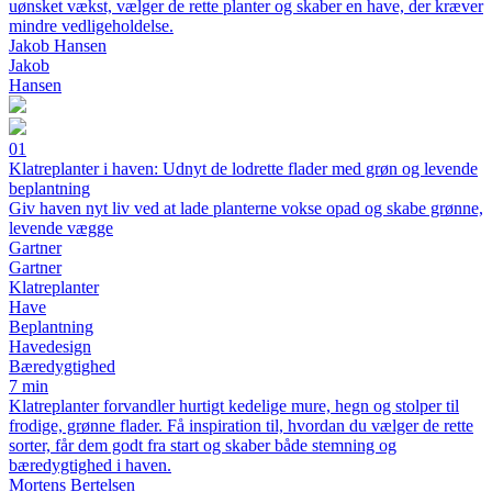
uønsket vækst, vælger de rette planter og skaber en have, der kræver
mindre vedligeholdelse.
Jakob Hansen
Jakob
Hansen
01
Klatreplanter i haven: Udnyt de lodrette flader med grøn og levende
beplantning
Giv haven nyt liv ved at lade planterne vokse opad og skabe grønne,
levende vægge
Gartner
Gartner
Klatreplanter
Have
Beplantning
Havedesign
Bæredygtighed
7 min
Klatreplanter forvandler hurtigt kedelige mure, hegn og stolper til
frodige, grønne flader. Få inspiration til, hvordan du vælger de rette
sorter, får dem godt fra start og skaber både stemning og
bæredygtighed i haven.
Mortens Bertelsen