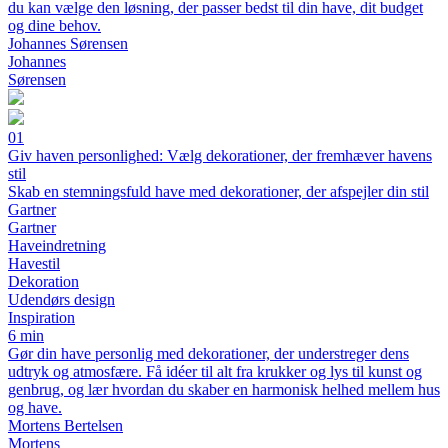
du kan vælge den løsning, der passer bedst til din have, dit budget
og dine behov.
Johannes Sørensen
Johannes
Sørensen
01
Giv haven personlighed: Vælg dekorationer, der fremhæver havens
stil
Skab en stemningsfuld have med dekorationer, der afspejler din stil
Gartner
Gartner
Haveindretning
Havestil
Dekoration
Udendørs design
Inspiration
6 min
Gør din have personlig med dekorationer, der understreger dens
udtryk og atmosfære. Få idéer til alt fra krukker og lys til kunst og
genbrug, og lær hvordan du skaber en harmonisk helhed mellem hus
og have.
Mortens Bertelsen
Mortens