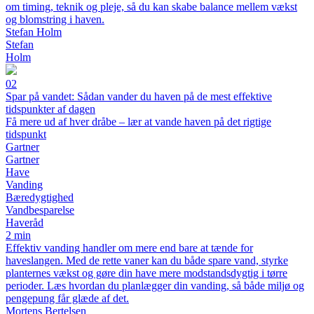
om timing, teknik og pleje, så du kan skabe balance mellem vækst
og blomstring i haven.
Stefan Holm
Stefan
Holm
02
Spar på vandet: Sådan vander du haven på de mest effektive
tidspunkter af dagen
Få mere ud af hver dråbe – lær at vande haven på det rigtige
tidspunkt
Gartner
Gartner
Have
Vanding
Bæredygtighed
Vandbesparelse
Haveråd
2 min
Effektiv vanding handler om mere end bare at tænde for
haveslangen. Med de rette vaner kan du både spare vand, styrke
planternes vækst og gøre din have mere modstandsdygtig i tørre
perioder. Læs hvordan du planlægger din vanding, så både miljø og
pengepung får glæde af det.
Mortens Bertelsen