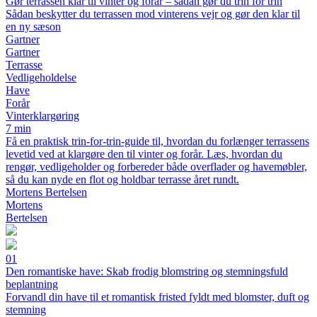
Gør terrassen klar til vinter og forår – sådan gør du trin for trin
Sådan beskytter du terrassen mod vinterens vejr og gør den klar til
en ny sæson
Gartner
Gartner
Terrasse
Vedligeholdelse
Have
Forår
Vinterklargøring
7 min
Få en praktisk trin-for-trin-guide til, hvordan du forlænger terrassens
levetid ved at klargøre den til vinter og forår. Læs, hvordan du
rengør, vedligeholder og forbereder både overflader og havemøbler,
så du kan nyde en flot og holdbar terrasse året rundt.
Mortens Bertelsen
Mortens
Bertelsen
01
Den romantiske have: Skab frodig blomstring og stemningsfuld
beplantning
Forvandl din have til et romantisk fristed fyldt med blomster, duft og
stemning