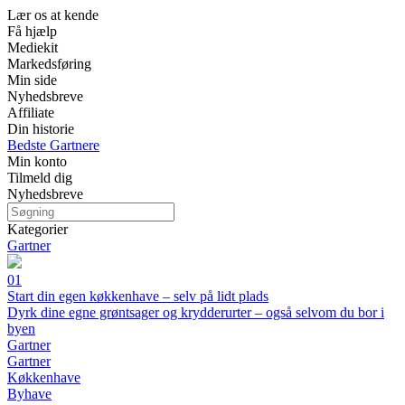
Lær os at kende
Få hjælp
Mediekit
Markedsføring
Min side
Nyhedsbreve
Affiliate
Din historie
Bedste Gartnere
Min konto
Tilmeld dig
Nyhedsbreve
Kategorier
Gartner
01
Start din egen køkkenhave – selv på lidt plads
Dyrk dine egne grøntsager og krydderurter – også selvom du bor i
byen
Gartner
Gartner
Køkkenhave
Byhave