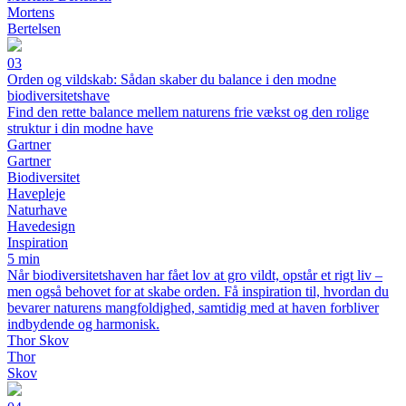
Mortens
Bertelsen
03
Orden og vildskab: Sådan skaber du balance i den modne
biodiversitetshave
Find den rette balance mellem naturens frie vækst og den rolige
struktur i din modne have
Gartner
Gartner
Biodiversitet
Havepleje
Naturhave
Havedesign
Inspiration
5 min
Når biodiversitetshaven har fået lov at gro vildt, opstår et rigt liv –
men også behovet for at skabe orden. Få inspiration til, hvordan du
bevarer naturens mangfoldighed, samtidig med at haven forbliver
indbydende og harmonisk.
Thor Skov
Thor
Skov