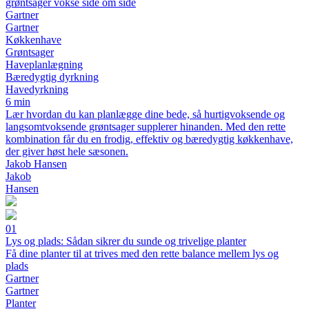
grøntsager vokse side om side
Gartner
Gartner
Køkkenhave
Grøntsager
Haveplanlægning
Bæredygtig dyrkning
Havedyrkning
6 min
Lær hvordan du kan planlægge dine bede, så hurtigvoksende og
langsomtvoksende grøntsager supplerer hinanden. Med den rette
kombination får du en frodig, effektiv og bæredygtig køkkenhave,
der giver høst hele sæsonen.
Jakob Hansen
Jakob
Hansen
01
Lys og plads: Sådan sikrer du sunde og trivelige planter
Få dine planter til at trives med den rette balance mellem lys og
plads
Gartner
Gartner
Planter