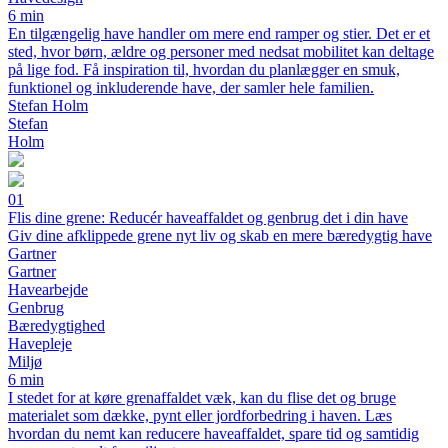
6 min
En tilgængelig have handler om mere end ramper og stier. Det er et
sted, hvor børn, ældre og personer med nedsat mobilitet kan deltage
på lige fod. Få inspiration til, hvordan du planlægger en smuk,
funktionel og inkluderende have, der samler hele familien.
Stefan Holm
Stefan
Holm
01
Flis dine grene: Reducér haveaffaldet og genbrug det i din have
Giv dine afklippede grene nyt liv og skab en mere bæredygtig have
Gartner
Gartner
Havearbejde
Genbrug
Bæredygtighed
Havepleje
Miljø
6 min
I stedet for at køre grenaffaldet væk, kan du flise det og bruge
materialet som dække, pynt eller jordforbedring i haven. Læs
hvordan du nemt kan reducere haveaffaldet, spare tid og samtidig