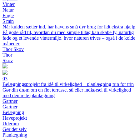
Vinter
Natur
Fugle
5 min
Når kulden sætter ind, har havens små dyr brug for lidt ekstra hjælp.
Få gode råd til, hvordan du med simple tiltag kan skabe ly, naturlig
føde og et levende vintermiljø, hvor naturen trives – også i de kolde
måneder.
Thor Skov
Thor
Skov
03
Belægningsprojekt fra idé til virkelighed – planlægning trin for trin
Gør din drøm om en flot terrasse, sti eller indkørsel til virkelighed
med den rette planlægning
Gartner
Gartner
Belægning
Haveprojekt
Uderum
Gør det selv
Planlægning