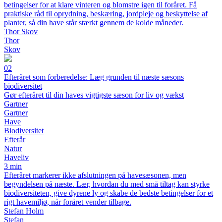
betingelser for at klare vinteren og blomstre igen til foråret. Få
praktiske råd til oprydning, beskæring, jordpleje og beskyttelse af
planter, så din have står stærkt gennem de kolde måneder.
Thor Skov
Thor
Skov
02
Efteråret som forberedelse: Læg grunden til næste sæsons
biodiversitet
Gør efteråret til din haves vigtigste sæson for liv og vækst
Gartner
Gartner
Have
Biodiversitet
Efterår
Natur
Haveliv
3 min
Efteråret markerer ikke afslutningen på havesæsonen, men
begyndelsen på næste. Lær, hvordan du med små tiltag kan styrke
biodiversiteten, give dyrene ly og skabe de bedste betingelser for et
rigt havemiljø, når foråret vender tilbage.
Stefan Holm
Stefan