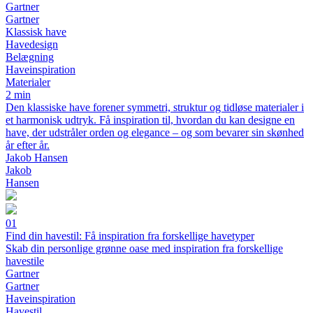
Gartner
Gartner
Klassisk have
Havedesign
Belægning
Haveinspiration
Materialer
2 min
Den klassiske have forener symmetri, struktur og tidløse materialer i
et harmonisk udtryk. Få inspiration til, hvordan du kan designe en
have, der udstråler orden og elegance – og som bevarer sin skønhed
år efter år.
Jakob Hansen
Jakob
Hansen
01
Find din havestil: Få inspiration fra forskellige havetyper
Skab din personlige grønne oase med inspiration fra forskellige
havestile
Gartner
Gartner
Haveinspiration
Havestil