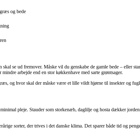
 græs og bede
tning
eren
ven skal se ud fremover. Måske vil du genskabe de gamle bede – eller star
 mindre arbejde end en stor køkkenhave med sarte grøntsager.
ræs, og hvor skal der måske være et lille vildt hjørne til insekter og fu
er minimal pleje. Stauder som storkenæb, daglilje og hosta dækker jorde
rårige sorter, der trives i det danske klima. Det sparer både tid og peng