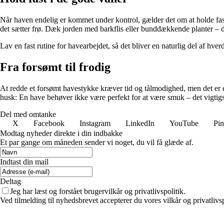
Når haven endelig er kommet under kontrol, gælder det om at holde fas
det sætter frø. Dæk jorden med barkflis eller bunddækkende planter – det
Lav en fast rutine for havearbejdet, så det bliver en naturlig del af hverd
Fra forsømt til frodig
At redde et forsømt havestykke kræver tid og tålmodighed, men det er en 
husk: En have behøver ikke være perfekt for at være smuk – det vigtigste 
Del med omtanke
X
Facebook
Instagram
LinkedIn
YouTube
Pin
Modtag nyheder direkte i din indbakke
Et par gange om måneden sender vi noget, du vil få glæde af.
Indtast din mail
Deltag
Jeg har læst og forstået brugervilkår og privatlivspolitik.
Ved tilmelding til nyhedsbrevet accepterer du vores vilkår og privatlivs