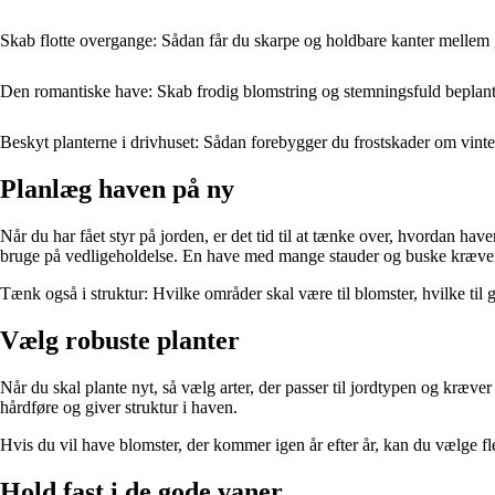
Skab flotte overgange: Sådan får du skarpe og holdbare kanter mellem
Den romantiske have: Skab frodig blomstring og stemningsfuld beplan
Beskyt planterne i drivhuset: Sådan forebygger du frostskader om vint
Planlæg haven på ny
Når du har fået styr på jorden, er det tid til at tænke over, hvordan ha
bruge på vedligeholdelse. En have med mange stauder og buske kræver
Tænk også i struktur: Hvilke områder skal være til blomster, hvilke til g
Vælg robuste planter
Når du skal plante nyt, så vælg arter, der passer til jordtypen og kræv
hårdføre og giver struktur i haven.
Hvis du vil have blomster, der kommer igen år efter år, kan du vælge fle
Hold fast i de gode vaner