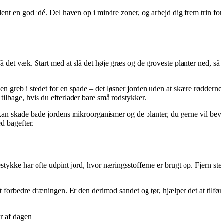
ent en god idé. Del haven op i mindre zoner, og arbejd dig frem trin for
 få det væk. Start med at slå det høje græs og de groveste planter ned, 
n greb i stedet for en spade – det løsner jorden uden at skære rødder
 tilbage, hvis du efterlader bare små rodstykker.
n skade både jordens mikroorganismer og de planter, du gerne vil bevare
d bagefter.
estykke har ofte udpint jord, hvor næringsstofferne er brugt op. Fjern s
at forbedre dræningen. Er den derimod sandet og tør, hjælper det at tilf
r af dagen