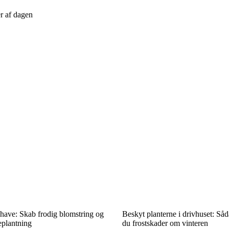
r af dagen
have: Skab frodig blomstring og
Beskyt planterne i drivhuset: Så
eplantning
du frostskader om vinteren