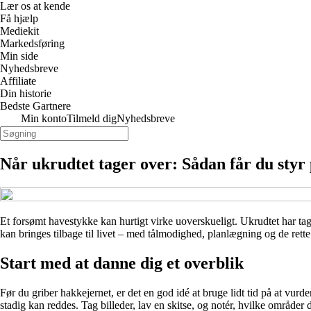
Lær os at kende
Få hjælp
Mediekit
Markedsføring
Min side
Nyhedsbreve
Affiliate
Din historie
Bedste Gartnere
Min konto
Tilmeld dig
Nyhedsbreve
Når ukrudtet tager over: Sådan får du styr
Et forsømt havestykke kan hurtigt virke uoverskueligt. Ukrudtet har ta
kan bringes tilbage til livet – med tålmodighed, planlægning og de rette
Start med at danne dig et overblik
Før du griber hakkejernet, er det en god idé at bruge lidt tid på at vur
stadig kan reddes. Tag billeder, lav en skitse, og notér, hvilke områder