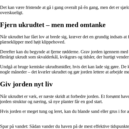
Det kan være fristende at gå i gang overalt på én gang, men det er sjæld
overskueligt.
Fjern ukrudtet – men med omtanke
Når ukrudtet har fået lov at brede sig, kræver det en grundig indsats at
plæneklipper med højt klippehoved.
Derefter kan du begynde at fjerne rødderne. Grav jorden igennem med e
flerårigt ukrudt som skvalderkål, kvikgræs og tidsler, der hurtigt vender
Undgå at bruge kemiske ukrudtsmidler, hvis det kan lade sig gøre. De ka
nogle måneder – det kvæler ukrudtet og gør jorden lettere at arbejde me
Giv jorden nyt liv
Når ukrudtet er væk, er næste skridt at forbedre jorden. Et forsømt hav
jorden struktur og næring, så nye planter får en god start.
Hvis jorden er meget tung og leret, kan du blande sand eller grus i for 
Spar på vandet: Sådan vander du haven på de mest effektive tidspunkte