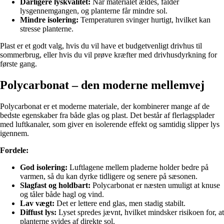
Dårligere lyskvalitet:
Når materialet ældes, falder
lysgennemgangen, og planterne får mindre sol.
Mindre isolering:
Temperaturen svinger hurtigt, hvilket kan
stresse planterne.
Plast er et godt valg, hvis du vil have et budgetvenligt drivhus til
sommerbrug, eller hvis du vil prøve kræfter med drivhusdyrkning for
første gang.
Polycarbonat – den moderne mellemvej
Polycarbonat er et moderne materiale, der kombinerer mange af de
bedste egenskaber fra både glas og plast. Det består af flerlagsplader
med luftkanaler, som giver en isolerende effekt og samtidig slipper lys
igennem.
Fordele:
God isolering:
Luftlagene mellem pladerne holder bedre på
varmen, så du kan dyrke tidligere og senere på sæsonen.
Slagfast og holdbart:
Polycarbonat er næsten umuligt at knuse
og tåler både hagl og vind.
Lav vægt:
Det er lettere end glas, men stadig stabilt.
Diffust lys:
Lyset spredes jævnt, hvilket mindsker risikoen for, at
planterne svides af direkte sol.