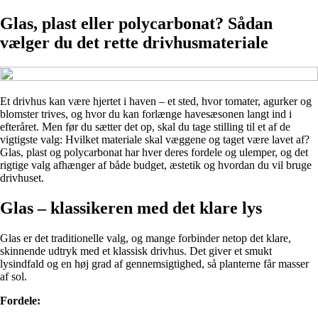
Glas, plast eller polycarbonat? Sådan
vælger du det rette drivhusmateriale
Et drivhus kan være hjertet i haven – et sted, hvor tomater, agurker og
blomster trives, og hvor du kan forlænge havesæsonen langt ind i
efteråret. Men før du sætter det op, skal du tage stilling til et af de
vigtigste valg: Hvilket materiale skal væggene og taget være lavet af?
Glas, plast og polycarbonat har hver deres fordele og ulemper, og det
rigtige valg afhænger af både budget, æstetik og hvordan du vil bruge
drivhuset.
Glas – klassikeren med det klare lys
Glas er det traditionelle valg, og mange forbinder netop det klare,
skinnende udtryk med et klassisk drivhus. Det giver et smukt
lysindfald og en høj grad af gennemsigtighed, så planterne får masser
af sol.
Fordele: