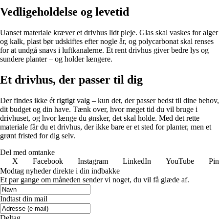
Vedligeholdelse og levetid
Uanset materiale kræver et drivhus lidt pleje. Glas skal vaskes for alger
og kalk, plast bør udskiftes efter nogle år, og polycarbonat skal renses
for at undgå snavs i luftkanalerne. Et rent drivhus giver bedre lys og
sundere planter – og holder længere.
Et drivhus, der passer til dig
Der findes ikke ét rigtigt valg – kun det, der passer bedst til dine behov,
dit budget og din have. Tænk over, hvor meget tid du vil bruge i
drivhuset, og hvor længe du ønsker, det skal holde. Med det rette
materiale får du et drivhus, der ikke bare er et sted for planter, men et
grønt fristed for dig selv.
Del med omtanke
X
Facebook
Instagram
LinkedIn
YouTube
Pin
Modtag nyheder direkte i din indbakke
Et par gange om måneden sender vi noget, du vil få glæde af.
Indtast din mail
Deltag