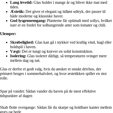
Lang levetid:
Glas holder i mange år og bliver ikke mat med
tiden.
Æstetik:
Det giver et elegant og tidløst udtryk, der passer til
både moderne og klassiske haver.
God lysgennemgang:
Planterne får optimalt med sollys, hvilket
især er en fordel for solhungrende arter som tomater og chili.
Ulemper:
Skrøbelighed:
Glas kan gå i stykker ved kraftig vind, hagl eller
boldspil i haven.
Vægt:
Det er tungt og kræver en solid konstruktion.
Isolering:
Glas isolerer dårligt, så temperaturen svinger mere
mellem dag og nat.
Glas er derfor et godt valg, hvis du ønsker et smukt drivhus, der
primært bruges i sommerhalvåret, og hvor æstetikken spiller en stor
rolle.
Spar på vandet: Sådan vander du haven på de mest effektive
tidspunkter af dagen
Skab flotte overgange: Sådan får du skarpe og holdbare kanter mellem
græs og bede