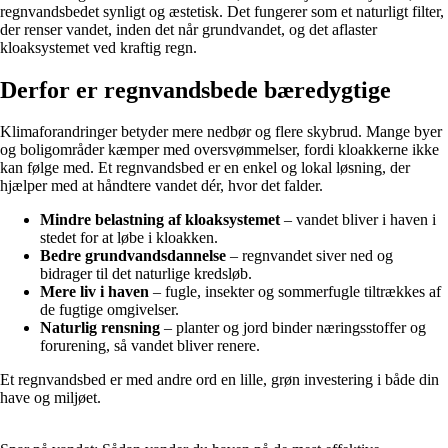
regnvandsbedet synligt og æstetisk. Det fungerer som et naturligt filter,
der renser vandet, inden det når grundvandet, og det aflaster
kloaksystemet ved kraftig regn.
Derfor er regnvandsbede bæredygtige
Klimaforandringer betyder mere nedbør og flere skybrud. Mange byer
og boligområder kæmper med oversvømmelser, fordi kloakkerne ikke
kan følge med. Et regnvandsbed er en enkel og lokal løsning, der
hjælper med at håndtere vandet dér, hvor det falder.
Mindre belastning af kloaksystemet
– vandet bliver i haven i
stedet for at løbe i kloakken.
Bedre grundvandsdannelse
– regnvandet siver ned og
bidrager til det naturlige kredsløb.
Mere liv i haven
– fugle, insekter og sommerfugle tiltrækkes af
de fugtige omgivelser.
Naturlig rensning
– planter og jord binder næringsstoffer og
forurening, så vandet bliver renere.
Et regnvandsbed er med andre ord en lille, grøn investering i både din
have og miljøet.