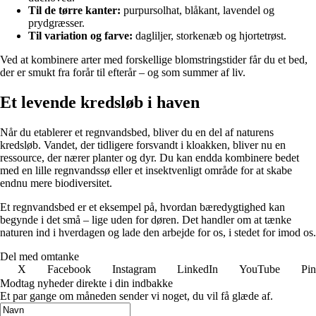
Til de tørre kanter:
purpursolhat, blåkant, lavendel og
prydgræsser.
Til variation og farve:
dagliljer, storkenæb og hjortetrøst.
Ved at kombinere arter med forskellige blomstringstider får du et bed,
der er smukt fra forår til efterår – og som summer af liv.
Et levende kredsløb i haven
Når du etablerer et regnvandsbed, bliver du en del af naturens
kredsløb. Vandet, der tidligere forsvandt i kloakken, bliver nu en
ressource, der nærer planter og dyr. Du kan endda kombinere bedet
med en lille regnvandssø eller et insektvenligt område for at skabe
endnu mere biodiversitet.
Et regnvandsbed er et eksempel på, hvordan bæredygtighed kan
begynde i det små – lige uden for døren. Det handler om at tænke
naturen ind i hverdagen og lade den arbejde for os, i stedet for imod os.
Del med omtanke
X
Facebook
Instagram
LinkedIn
YouTube
Pin
Modtag nyheder direkte i din indbakke
Et par gange om måneden sender vi noget, du vil få glæde af.