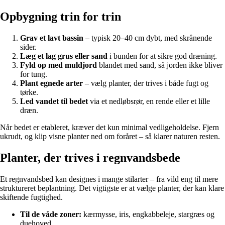
Opbygning trin for trin
Grav et lavt bassin
– typisk 20–40 cm dybt, med skrånende
sider.
Læg et lag grus eller sand
i bunden for at sikre god dræning.
Fyld op med muldjord
blandet med sand, så jorden ikke bliver
for tung.
Plant egnede arter
– vælg planter, der trives i både fugt og
tørke.
Led vandet til bedet
via et nedløbsrør, en rende eller et lille
dræn.
Når bedet er etableret, kræver det kun minimal vedligeholdelse. Fjern
ukrudt, og klip visne planter ned om foråret – så klarer naturen resten.
Planter, der trives i regnvandsbede
Et regnvandsbed kan designes i mange stilarter – fra vild eng til mere
struktureret beplantning. Det vigtigste er at vælge planter, der kan klare
skiftende fugtighed.
Til de våde zoner:
kærmysse, iris, engkabbeleje, stargræs og
duehoved.