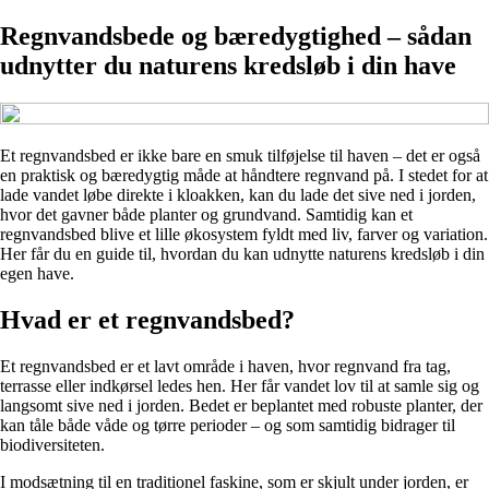
Regnvandsbede og bæredygtighed – sådan
udnytter du naturens kredsløb i din have
Et regnvandsbed er ikke bare en smuk tilføjelse til haven – det er også
en praktisk og bæredygtig måde at håndtere regnvand på. I stedet for at
lade vandet løbe direkte i kloakken, kan du lade det sive ned i jorden,
hvor det gavner både planter og grundvand. Samtidig kan et
regnvandsbed blive et lille økosystem fyldt med liv, farver og variation.
Her får du en guide til, hvordan du kan udnytte naturens kredsløb i din
egen have.
Hvad er et regnvandsbed?
Et regnvandsbed er et lavt område i haven, hvor regnvand fra tag,
terrasse eller indkørsel ledes hen. Her får vandet lov til at samle sig og
langsomt sive ned i jorden. Bedet er beplantet med robuste planter, der
kan tåle både våde og tørre perioder – og som samtidig bidrager til
biodiversiteten.
I modsætning til en traditionel faskine, som er skjult under jorden, er