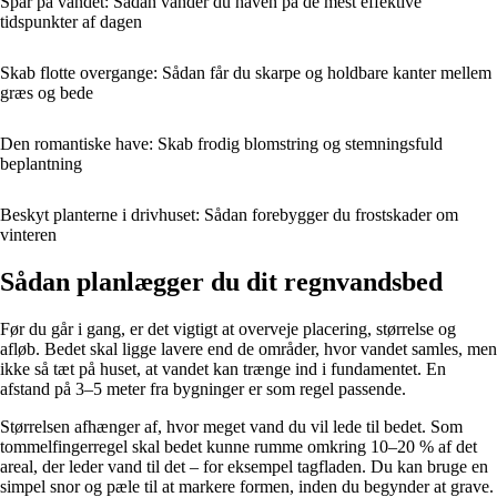
Spar på vandet: Sådan vander du haven på de mest effektive
tidspunkter af dagen
Skab flotte overgange: Sådan får du skarpe og holdbare kanter mellem
græs og bede
Den romantiske have: Skab frodig blomstring og stemningsfuld
beplantning
Beskyt planterne i drivhuset: Sådan forebygger du frostskader om
vinteren
Sådan planlægger du dit regnvandsbed
Før du går i gang, er det vigtigt at overveje placering, størrelse og
afløb. Bedet skal ligge lavere end de områder, hvor vandet samles, men
ikke så tæt på huset, at vandet kan trænge ind i fundamentet. En
afstand på 3–5 meter fra bygninger er som regel passende.
Størrelsen afhænger af, hvor meget vand du vil lede til bedet. Som
tommelfingerregel skal bedet kunne rumme omkring 10–20 % af det
areal, der leder vand til det – for eksempel tagfladen. Du kan bruge en
simpel snor og pæle til at markere formen, inden du begynder at grave.