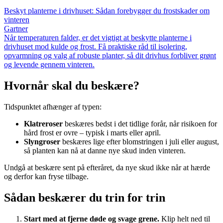
Beskyt planterne i drivhuset: Sådan forebygger du frostskader om
vinteren
Gartner
Når temperaturen falder, er det vigtigt at beskytte planterne i
drivhuset mod kulde og frost. Få praktiske råd til isolering,
opvarmning og valg af robuste planter, så dit drivhus forbliver grønt
og levende gennem vinteren.
Hvornår skal du beskære?
Tidspunktet afhænger af typen:
Klatreroser
beskæres bedst i det tidlige forår, når risikoen for
hård frost er ovre – typisk i marts eller april.
Slyngroser
beskæres lige efter blomstringen i juli eller august,
så planten kan nå at danne nye skud inden vinteren.
Undgå at beskære sent på efteråret, da nye skud ikke når at hærde
og derfor kan fryse tilbage.
Sådan beskærer du trin for trin
Start med at fjerne døde og svage grene.
Klip helt ned til