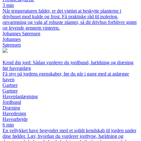
3 min
Når temperaturen falder, er det vigtigt at beskytte planterne i
drivhuset mod kulde og frost. Få praktiske råd til isolering,
opvarmning og valg af robuste planter, så dit drivhus forbliver grønt
og levende gennem vinteren.
Johannes Sørensen
Johannes
Sørensen
Kend din jord: Sådan vurderer du jordbund, hældning og dræning
før haveanlæg
Få styr på jordens egenskaber, før du går i gang med at anlægge
haven
Gartner
Gartner
Haveplanlægning
Jordbund
Dræning
Havedesign
Havearbejde
6 min
En vellykket have begynder med et solidt kendskab til jorden under
dine fødder. Lær, hvordan du vurderer jordtype, hældning og