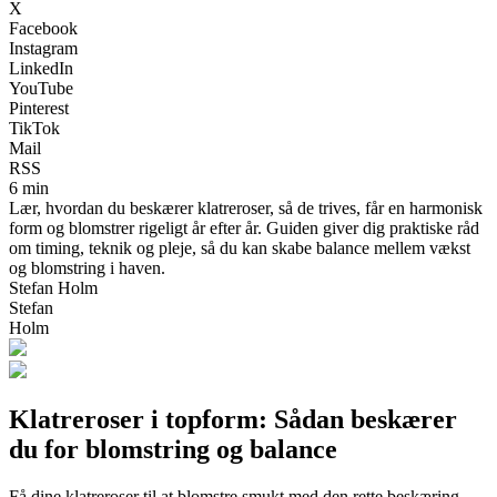
X
Facebook
Instagram
LinkedIn
YouTube
Pinterest
TikTok
Mail
RSS
6 min
Lær, hvordan du beskærer klatreroser, så de trives, får en harmonisk
form og blomstrer rigeligt år efter år. Guiden giver dig praktiske råd
om timing, teknik og pleje, så du kan skabe balance mellem vækst
og blomstring i haven.
Stefan Holm
Stefan
Holm
Klatreroser i topform: Sådan beskærer
du for blomstring og balance
Få dine klatreroser til at blomstre smukt med den rette beskæring