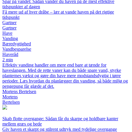
Spar på vandet: Sådan vander du haven på de mest effektive
tidspunkter af dagen
Få mere ud af hver dråbe – lær at vande haven på det rigtige
tidspunkt
Gartner
Gartner
Have
Vanding
Bæredygtighed
Vandbesparelse
Haveråd
2 min
Effektiv vanding handler om mere end bare at tænde for
haveslangen. Med de rette vaner kan du både spare vand, styrke
planternes vækst og gøre din have mere modstandsdygtig i tørre
perioder. Læs hvordan du planlægger din vanding, så både miljø og
pengepung får glæde af det.
Mortens Bertelsen
Mortens
Bertelsen
Skab flotte overgange: Sådan får du skarpe og holdbare kanter
mellem græs og bede
Giv haven et skarpt og stilrent udtryk med tydelige overgange