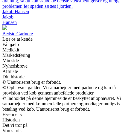
dræning, så du kan skabe de bedste vækstbetingelser og undgå
problemer, før spaden sættes i jorden.
Jakob Hansen
Jakob
Hansen
Bedste Gartnere
Lær os at kende
Få hjælp
Mediekit
Markedsføring
Min side
Nyhedsbreve
Affiliate
Din historie
© Uautoriseret brug er forbudt.
© Ophavsret gælder. Vi samarbejder med partnere og kan få
provision ved køb gennem anbefalede produkter.
© Indholdet på denne hjemmeside er beskyttet af ophavsret. Vi
samarbejder med kommercielle partnere og modtager muligvis
betaling ved køb. Uautoriseret brug er forbudt.
Hvem er vi
Historien
Det vi tror på
Vores folk