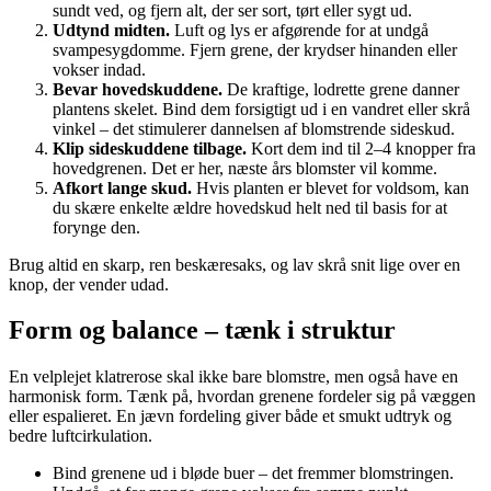
sundt ved, og fjern alt, der ser sort, tørt eller sygt ud.
Udtynd midten.
Luft og lys er afgørende for at undgå
svampesygdomme. Fjern grene, der krydser hinanden eller
vokser indad.
Bevar hovedskuddene.
De kraftige, lodrette grene danner
plantens skelet. Bind dem forsigtigt ud i en vandret eller skrå
vinkel – det stimulerer dannelsen af blomstrende sideskud.
Klip sideskuddene tilbage.
Kort dem ind til 2–4 knopper fra
hovedgrenen. Det er her, næste års blomster vil komme.
Afkort lange skud.
Hvis planten er blevet for voldsom, kan
du skære enkelte ældre hovedskud helt ned til basis for at
forynge den.
Brug altid en skarp, ren beskæresaks, og lav skrå snit lige over en
knop, der vender udad.
Form og balance – tænk i struktur
En velplejet klatrerose skal ikke bare blomstre, men også have en
harmonisk form. Tænk på, hvordan grenene fordeler sig på væggen
eller espalieret. En jævn fordeling giver både et smukt udtryk og
bedre luftcirkulation.
Bind grenene ud i bløde buer – det fremmer blomstringen.