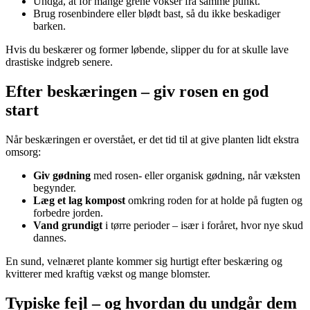
Undgå, at for mange grene vokser fra samme punkt.
Brug rosenbindere eller blødt bast, så du ikke beskadiger
barken.
Hvis du beskærer og former løbende, slipper du for at skulle lave
drastiske indgreb senere.
Efter beskæringen – giv rosen en god
start
Når beskæringen er overstået, er det tid til at give planten lidt ekstra
omsorg:
Giv gødning
med rosen- eller organisk gødning, når væksten
begynder.
Læg et lag kompost
omkring roden for at holde på fugten og
forbedre jorden.
Vand grundigt
i tørre perioder – især i foråret, hvor nye skud
dannes.
En sund, velnæret plante kommer sig hurtigt efter beskæring og
kvitterer med kraftig vækst og mange blomster.
Typiske fejl – og hvordan du undgår dem