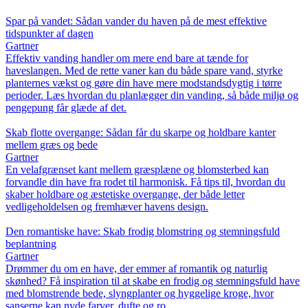
Spar på vandet: Sådan vander du haven på de mest effektive
tidspunkter af dagen
Gartner
Effektiv vanding handler om mere end bare at tænde for
haveslangen. Med de rette vaner kan du både spare vand, styrke
planternes vækst og gøre din have mere modstandsdygtig i tørre
perioder. Læs hvordan du planlægger din vanding, så både miljø og
pengepung får glæde af det.
Skab flotte overgange: Sådan får du skarpe og holdbare kanter
mellem græs og bede
Gartner
En velafgrænset kant mellem græsplæne og blomsterbed kan
forvandle din have fra rodet til harmonisk. Få tips til, hvordan du
skaber holdbare og æstetiske overgange, der både letter
vedligeholdelsen og fremhæver havens design.
Den romantiske have: Skab frodig blomstring og stemningsfuld
beplantning
Gartner
Drømmer du om en have, der emmer af romantik og naturlig
skønhed? Få inspiration til at skabe en frodig og stemningsfuld have
med blomstrende bede, slyngplanter og hyggelige kroge, hvor
sanserne kan nyde farver, dufte og ro.