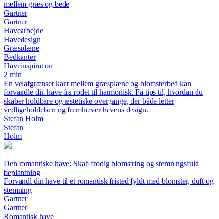
mellem græs og bede
Gartner
Gartner
Havearbejde
Havedesign
Græsplæne
Bedkanter
Haveinspiration
2 min
En velafgrænset kant mellem græsplæne og blomsterbed kan
forvandle din have fra rodet til harmonisk. Få tips til, hvordan du
skaber holdbare og æstetiske overgange, der både letter
vedligeholdelsen og fremhæver havens design.
Stefan Holm
Stefan
Holm
Den romantiske have: Skab frodig blomstring og stemningsfuld
beplantning
Forvandl din have til et romantisk fristed fyldt med blomster, duft og
stemning
Gartner
Gartner
Romantisk have