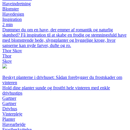
Haveindretning
Blomster
Havedesign
Inspiration
2 min
Drømmer du om en have, der emmer af romantik og naturlig
skønhed? Få inspiration til at skabe en frodig og stemningsfuld have
med blomstrende bede, slyngplanter og hyggelige kroge, hvor
sanserne kan nyde farver, dufte og ro.
Thor Skov
Thor
Skov
Beskyt planterne i drivhuset: Sådan forebygger du frostskader om
vinteren
Hold dine planter sunde og frostfri hele vinteren med enkle
drivhustips
Gartner
Gartner
Drivhus
Vinterpleje
Planter
Havearbejde
Frostbeskyttelse