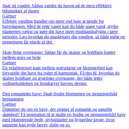
Spar på vandet: Sådan vander du haven på de mest effektive
tidspunkter af dagen
Gartner
Effektiv vanding handler om mere end bare at tænde for
haveslangen. Med de rette vaner kan du både spare vand, styrke
planternes vækst og gøre din have mere modstandsdygtig i tørre
perioder. Læs hvordan du planlægger din vanding, så både miljø og
pengepung får glæde af det.
Skab flotte overgange: Sådan får du skarpe og holdbare kanter
mellem græs og bede
Gartner
En velafgrænset kant mellem græsplæne og blomsterbed kan
forvandle din have fra rodet til harmonisk. Få tips til, hvordan du
skaber holdbare og æstetiske overgange, der både letter
vedligeholdelsen og fremhæver havens design.
Den romantiske have: Skab frodig blomstring og stemningsfuld
beplantning
Gartner
Drømmer du om en have, der emmer af romantik og naturlig
skønhed? Få inspiration til at skabe en frodig og stemningsfuld have
med blomstrende bede, slyngplanter og hyggelige kroge, hvor
sanserne kan nyde farver, dufte og ro.