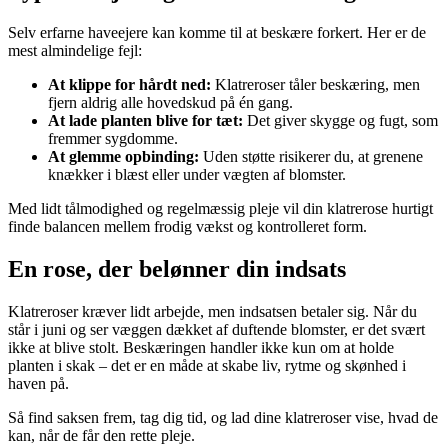
Selv erfarne haveejere kan komme til at beskære forkert. Her er de
mest almindelige fejl:
At klippe for hårdt ned:
Klatreroser tåler beskæring, men
fjern aldrig alle hovedskud på én gang.
At lade planten blive for tæt:
Det giver skygge og fugt, som
fremmer sygdomme.
At glemme opbinding:
Uden støtte risikerer du, at grenene
knækker i blæst eller under vægten af blomster.
Med lidt tålmodighed og regelmæssig pleje vil din klatrerose hurtigt
finde balancen mellem frodig vækst og kontrolleret form.
En rose, der belønner din indsats
Klatreroser kræver lidt arbejde, men indsatsen betaler sig. Når du
står i juni og ser væggen dækket af duftende blomster, er det svært
ikke at blive stolt. Beskæringen handler ikke kun om at holde
planten i skak – det er en måde at skabe liv, rytme og skønhed i
haven på.
Så find saksen frem, tag dig tid, og lad dine klatreroser vise, hvad de
kan, når de får den rette pleje.