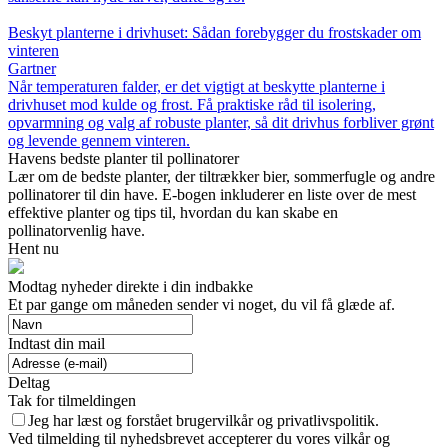
Beskyt planterne i drivhuset: Sådan forebygger du frostskader om
vinteren
Gartner
Når temperaturen falder, er det vigtigt at beskytte planterne i
drivhuset mod kulde og frost. Få praktiske råd til isolering,
opvarmning og valg af robuste planter, så dit drivhus forbliver grønt
og levende gennem vinteren.
Havens bedste planter til pollinatorer
Lær om de bedste planter, der tiltrækker bier, sommerfugle og andre
pollinatorer til din have. E-bogen inkluderer en liste over de mest
effektive planter og tips til, hvordan du kan skabe en
pollinatorvenlig have.
Hent nu
Modtag nyheder direkte i din indbakke
Et par gange om måneden sender vi noget, du vil få glæde af.
Indtast din mail
Deltag
Tak for tilmeldingen
Jeg har læst og forstået brugervilkår og privatlivspolitik.
Ved tilmelding til nyhedsbrevet accepterer du vores vilkår og