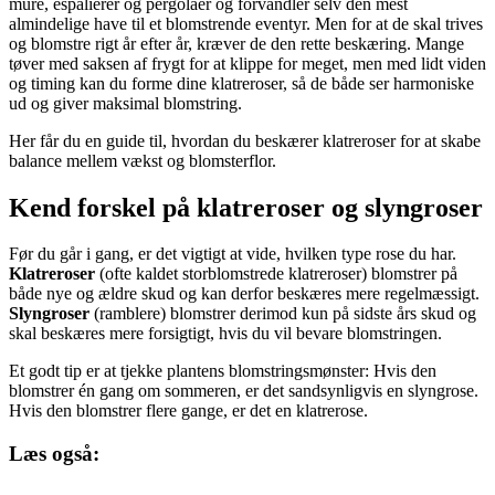
mure, espalierer og pergolaer og forvandler selv den mest
almindelige have til et blomstrende eventyr. Men for at de skal trives
og blomstre rigt år efter år, kræver de den rette beskæring. Mange
tøver med saksen af frygt for at klippe for meget, men med lidt viden
og timing kan du forme dine klatreroser, så de både ser harmoniske
ud og giver maksimal blomstring.
Her får du en guide til, hvordan du beskærer klatreroser for at skabe
balance mellem vækst og blomsterflor.
Kend forskel på klatreroser og slyngroser
Før du går i gang, er det vigtigt at vide, hvilken type rose du har.
Klatreroser
(ofte kaldet storblomstrede klatreroser) blomstrer på
både nye og ældre skud og kan derfor beskæres mere regelmæssigt.
Slyngroser
(ramblere) blomstrer derimod kun på sidste års skud og
skal beskæres mere forsigtigt, hvis du vil bevare blomstringen.
Et godt tip er at tjekke plantens blomstringsmønster: Hvis den
blomstrer én gang om sommeren, er det sandsynligvis en slyngrose.
Hvis den blomstrer flere gange, er det en klatrerose.
Læs også: