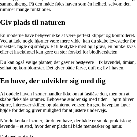
sammenhæng. På den måde føles haven som én helhed, selvom den
rummer mange funktioner.
Giv plads til naturen
En moderne have behøver ikke at være perfekt klippet og kontrolleret.
Ved at lade nogle hjørner være mere vilde, kan du skabe levesteder for
insekter, fugle og smådyr. Et lille stykke med højt græs, en bunke kvas
eller et insekthotel kan gøre en stor forskel for biodiversiteten.
Du kan også vælge planter, der gavner bestøvere – fx lavendel, timian,
solhat og kornblomster. Det giver både farve, duft og liv i haven.
En have, der udvikler sig med dig
At opdele haven i zoner handler ikke om at fastlåse den, men om at
skabe fleksible rammer. Behovene ændrer sig med tiden – børn bliver
større, interesser skifter, og planterne vokser. En god haveplan tager
højde for det og giver mulighed for at justere undervejs.
Når du tænker i zoner, får du en have, der både er smuk, praktisk og
levende – et sted, hvor der er plads til både mennesker og natur.
Del med omtanke