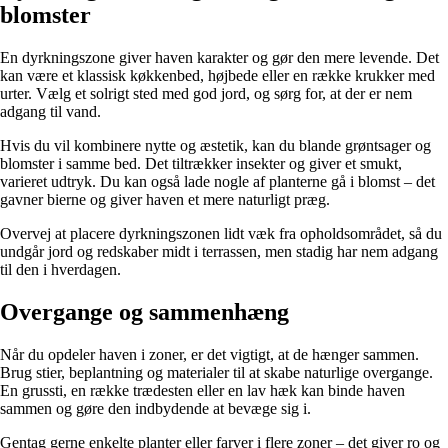
blomster
En dyrkningszone giver haven karakter og gør den mere levende. Det
kan være et klassisk køkkenbed, højbede eller en række krukker med
urter. Vælg et solrigt sted med god jord, og sørg for, at der er nem
adgang til vand.
Hvis du vil kombinere nytte og æstetik, kan du blande grøntsager og
blomster i samme bed. Det tiltrækker insekter og giver et smukt,
varieret udtryk. Du kan også lade nogle af planterne gå i blomst – det
gavner bierne og giver haven et mere naturligt præg.
Overvej at placere dyrkningszonen lidt væk fra opholdsområdet, så du
undgår jord og redskaber midt i terrassen, men stadig har nem adgang
til den i hverdagen.
Overgange og sammenhæng
Når du opdeler haven i zoner, er det vigtigt, at de hænger sammen.
Brug stier, beplantning og materialer til at skabe naturlige overgange.
En grussti, en række trædesten eller en lav hæk kan binde haven
sammen og gøre den indbydende at bevæge sig i.
Gentag gerne enkelte planter eller farver i flere zoner – det giver ro og