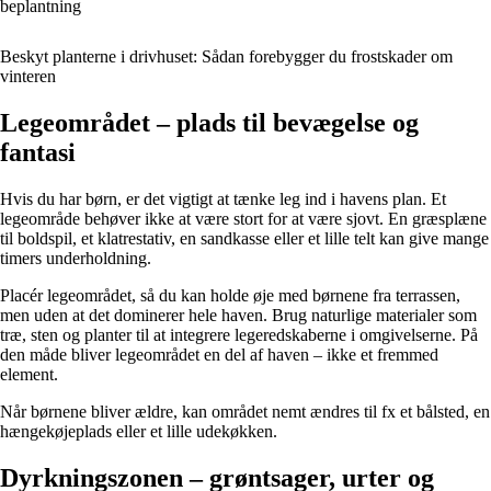
beplantning
Beskyt planterne i drivhuset: Sådan forebygger du frostskader om
vinteren
Legeområdet – plads til bevægelse og
fantasi
Hvis du har børn, er det vigtigt at tænke leg ind i havens plan. Et
legeområde behøver ikke at være stort for at være sjovt. En græsplæne
til boldspil, et klatrestativ, en sandkasse eller et lille telt kan give mange
timers underholdning.
Placér legeområdet, så du kan holde øje med børnene fra terrassen,
men uden at det dominerer hele haven. Brug naturlige materialer som
træ, sten og planter til at integrere legeredskaberne i omgivelserne. På
den måde bliver legeområdet en del af haven – ikke et fremmed
element.
Når børnene bliver ældre, kan området nemt ændres til fx et bålsted, en
hængekøjeplads eller et lille udekøkken.
Dyrkningszonen – grøntsager, urter og