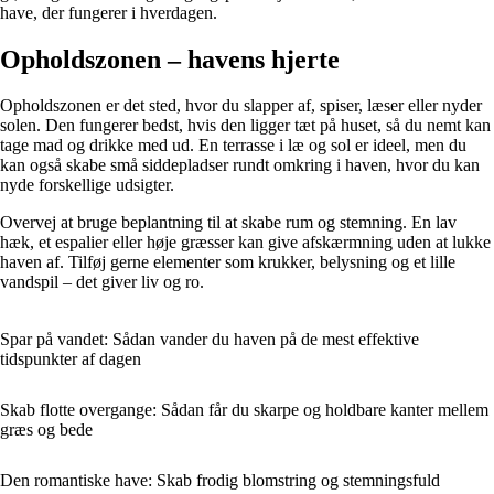
have, der fungerer i hverdagen.
Opholdszonen – havens hjerte
Opholdszonen er det sted, hvor du slapper af, spiser, læser eller nyder
solen. Den fungerer bedst, hvis den ligger tæt på huset, så du nemt kan
tage mad og drikke med ud. En terrasse i læ og sol er ideel, men du
kan også skabe små siddepladser rundt omkring i haven, hvor du kan
nyde forskellige udsigter.
Overvej at bruge beplantning til at skabe rum og stemning. En lav
hæk, et espalier eller høje græsser kan give afskærmning uden at lukke
haven af. Tilføj gerne elementer som krukker, belysning og et lille
vandspil – det giver liv og ro.
Spar på vandet: Sådan vander du haven på de mest effektive
tidspunkter af dagen
Skab flotte overgange: Sådan får du skarpe og holdbare kanter mellem
græs og bede
Den romantiske have: Skab frodig blomstring og stemningsfuld