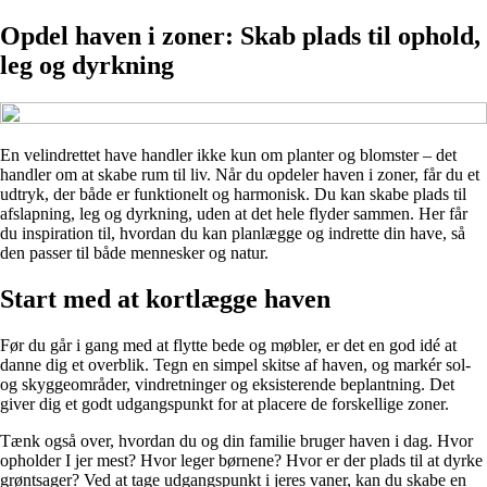
Opdel haven i zoner: Skab plads til ophold,
leg og dyrkning
En velindrettet have handler ikke kun om planter og blomster – det
handler om at skabe rum til liv. Når du opdeler haven i zoner, får du et
udtryk, der både er funktionelt og harmonisk. Du kan skabe plads til
afslapning, leg og dyrkning, uden at det hele flyder sammen. Her får
du inspiration til, hvordan du kan planlægge og indrette din have, så
den passer til både mennesker og natur.
Start med at kortlægge haven
Før du går i gang med at flytte bede og møbler, er det en god idé at
danne dig et overblik. Tegn en simpel skitse af haven, og markér sol-
og skyggeområder, vindretninger og eksisterende beplantning. Det
giver dig et godt udgangspunkt for at placere de forskellige zoner.
Tænk også over, hvordan du og din familie bruger haven i dag. Hvor
opholder I jer mest? Hvor leger børnene? Hvor er der plads til at dyrke
grøntsager? Ved at tage udgangspunkt i jeres vaner, kan du skabe en